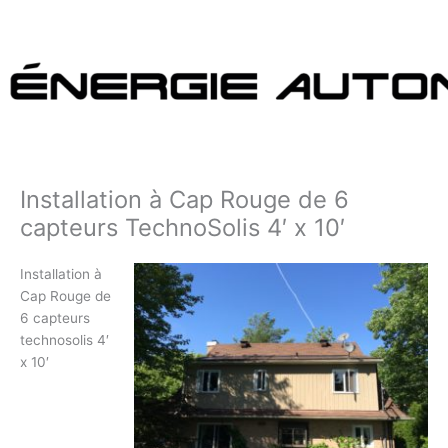
Aller
au
contenu
Installation à Cap Rouge de 6
capteurs TechnoSolis 4′ x 10′
Installation à
Cap Rouge de
6 capteurs
technosolis 4′
x 10′