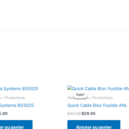
Sale!
Sale!
s / Protections
Disjoncteurs / Protections
 Systems BS5025
Quick Cable Bloc Fusible ANL
Le
Le
Le
5.00
$
35.00
$
29.95
x
prix
prix
prix
ial
actuel
initial
actuel
er au panier
Ajouter au panier
t :
est :
était :
est :