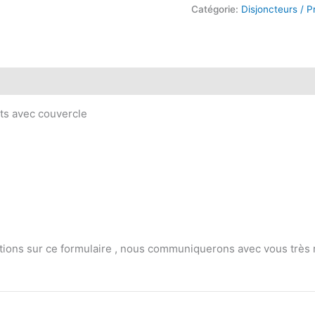
Blue
Catégorie:
Disjoncteurs / P
Sea
Systems
BS5026
its avec couvercle
ions sur ce formulaire , nous communiquerons avec vous très rapi