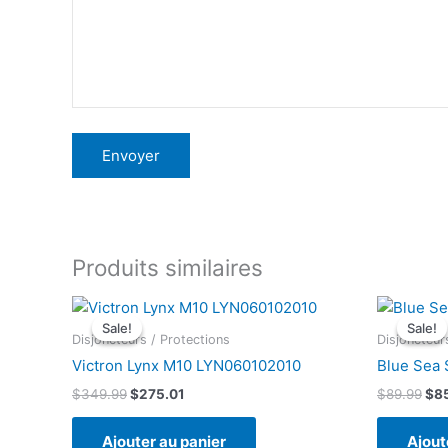
Produits similaires
Sale!
Sale!
Sale!
Sale!
Disjoncteurs / Protections
Disjoncteur
Victron Lynx M10 LYN060102010
Blue Sea
Le
Le
Le
$
349.99
$
275.01
$
89.99
$
8
prix
prix
pri
initial
actuel
init
Ajouter au panier
Ajout
était :
est :
étai