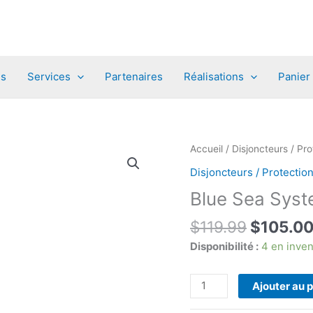
es
Services
Partenaires
Réalisations
Panier
Accueil
/
Disjoncteurs / Pro
Disjoncteurs / Protectio
Blue Sea Sys
Le
$
119.99
$
105.0
prix
Disponibilité :
4 en inven
initial
était :
quantité
Ajouter au 
$119.99
de