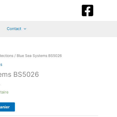
Contact
tections
/ Blue Sea Systems BS5026
ns
tems BS5026
Le
0
prix
taire
actuel
est :
panier
.
$105.00.