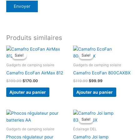
Produits similaires
Sale!
Sale!
Sale!
Sale!
Gadgets de camping solaire
Gadgets de camping solaire
Camafro EcoFan AirMax 812
Camafro EcoFan 800CAXBX
Le
Le
Le
Le
$
199.99
$
170.00
$
119.99
$
99.99
prix
prix
prix
prix
initial
actuel
initial
actuel
Ajouter au panier
Ajouter au panier
était :
est :
était :
est :
$199.99.
$170.00.
$119.99.
$99.99.
Sale!
Sale!
Gadgets de camping solaire
Éclairage DEL
Phocos régulateur pour
Camafro Joi lamp