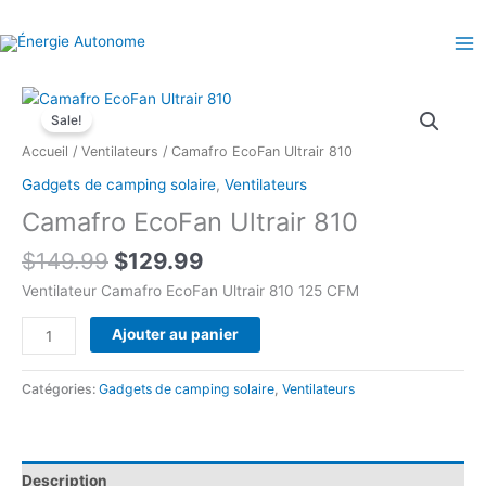
Aller
au
contenu
Sale!
Accueil
/
Ventilateurs
/ Camafro EcoFan Ultrair 810
Gadgets de camping solaire
,
Ventilateurs
Camafro EcoFan Ultrair 810
Le
Le
$
149.99
$
129.99
prix
prix
Ventilateur Camafro EcoFan Ultrair 810 125 CFM
initial
actuel
était :
est :
quantité
Ajouter au panier
$149.99.
$129.99.
de
Camafro
Catégories:
Gadgets de camping solaire
,
Ventilateurs
EcoFan
Ultrair
810
Description