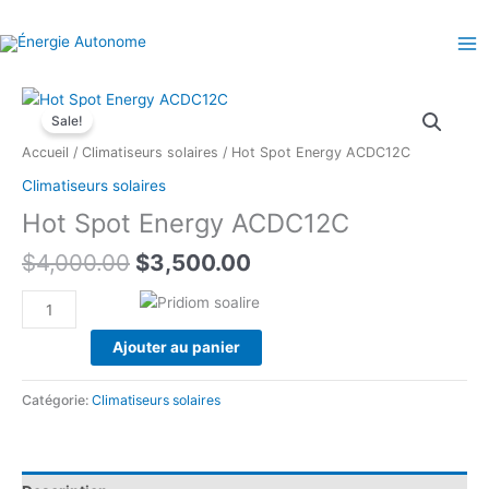
Aller
au
contenu
Sale!
Accueil
/
Climatiseurs solaires
/ Hot Spot Energy ACDC12C
Climatiseurs solaires
Hot Spot Energy ACDC12C
Le
Le
$
4,000.00
$
3,500.00
prix
prix
quantité
initial
actuel
de
était :
est :
Ajouter au panier
Hot
$4,000.00.
$3,500.00.
Spot
Energy
Catégorie:
Climatiseurs solaires
ACDC12C