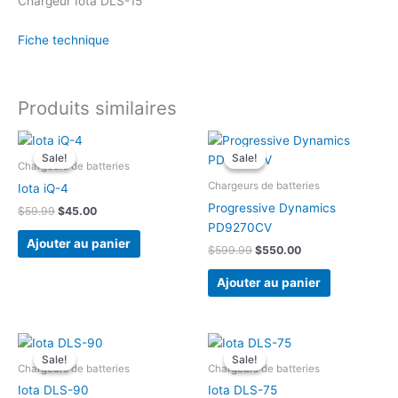
Chargeur Iota DLS-15
Fiche technique
Produits similaires
Sale!
Sale!
Sale!
Sale!
Chargeurs de batteries
Chargeurs de batteries
Iota iQ-4
Progressive Dynamics
Le
Le
$
59.99
$
45.00
prix
prix
PD9270CV
initial
actuel
Ajouter au panier
Le
Le
$
599.99
$
550.00
était :
est :
prix
prix
$59.99.
$45.00.
initial
actuel
Ajouter au panier
était :
est :
$599.99.
$550.00.
Sale!
Sale!
Sale!
Sale!
Chargeurs de batteries
Chargeurs de batteries
Iota DLS-90
Iota DLS-75