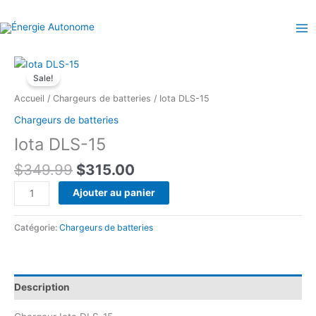
Aller
au
contenu
Sale!
Accueil
/
Chargeurs de batteries
/ Iota DLS-15
Chargeurs de batteries
Iota DLS-15
Le
Le
$
349.99
$
315.00
prix
prix
quantité
Ajouter au panier
initial
actuel
de
était :
est :
Iota
Catégorie:
Chargeurs de batteries
$349.99.
$315.00.
DLS-
15
Description