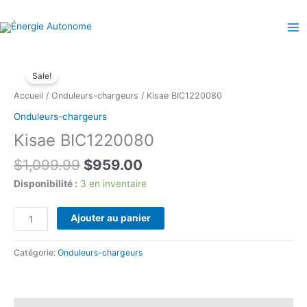
Aller
au
contenu
Sale!
Accueil
/
Onduleurs-chargeurs
/ Kisae BIC1220080
Onduleurs-chargeurs
Kisae BIC1220080
Le
Le
$
1,099.99
$
959.00
prix
prix
Disponibilité :
3 en inventaire
initial
actuel
était :
est :
quantité
Ajouter au panier
$1,099.99.
$959.00.
de
Kisae
Catégorie:
Onduleurs-chargeurs
BIC1220080