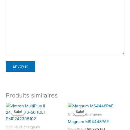
Produits similaires
Sale!
Sale!
Sale!
Sale!
Onduleurs-chargeurs
Magnum MS4448PAE
Onduleurs-chargeurs
Le
Le
$
3,999.99
$
3,775.00