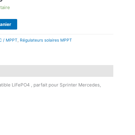
prix
taire
actuel
est :
panier
9.
$419.00.
C / MPPT
,
Régulateurs solaires MPPT
ible LiFePO4 , parfait pour Sprinter Mercedes,