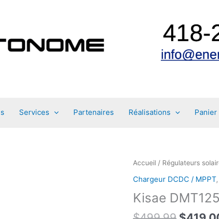
es
Services
Partenaires
Réalisations
Panier
Accueil
/
Régulateurs sola
Chargeur DCDC / MPPT
Kisae DMT12
Le
$
499.99
$
419.0