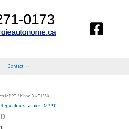
Contact
ires MPPT
/ Kisae DMT1250
,
Régulateurs solaires MPPT
50
Le
0