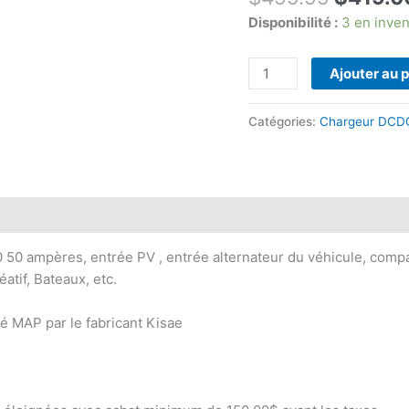
prix
Disponibilité :
3 en inven
initial
était :
quantité
Ajouter au 
$499.9
de
Kisae
Catégories:
Chargeur DCD
DMT1250
0 ampères, entrée PV , entrée alternateur du véhicule, compat
atif, Bateaux, etc.
é MAP par le fabricant Kisae