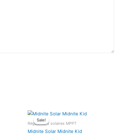
Sale!
Sale!
Régulateurs solaires MPPT
Midnite Solar Midnite Kid