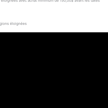
ns éloignées avec achat minimum de 150,00$ avant les taxes
égions éloignées