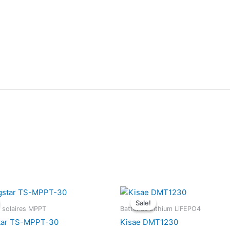
Sale!
Sale!
 solaires MPPT
Batteries Lithium LiFEPO4
tar TS-MPPT-30
Kisae DMT1230