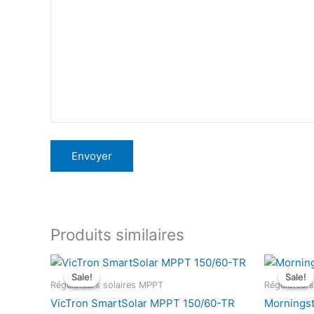
Produits similaires
Sale!
Sale!
Sale!
Sale!
Régulateurs solaires MPPT
Régulateurs
VicTron SmartSolar MPPT 150/60-TR
Mornings