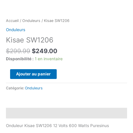
Accueil
/
Onduleurs
/ Kisae SW1206
Onduleurs
Kisae SW1206
Le
Le
$
299.99
$
249.00
prix
prix
Disponibilité :
1 en inventaire
initial
actuel
était :
est :
quantité
Ajouter au panier
$299.99.
$249.00.
de
Kisae
Catégorie:
Onduleurs
SW1206
Description
Onduleur Kisae SW1206 12 Volts 600 Watts Puresinus