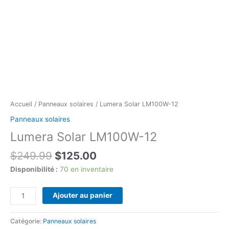
Accueil
/
Panneaux solaires
/ Lumera Solar LM100W-12
Panneaux solaires
Lumera Solar LM100W-12
Le
Le
$
249.99
$
125.00
prix
prix
Disponibilité :
70 en inventaire
initial
actuel
était :
est :
quantité
Ajouter au panier
$249.99.
$125.00.
de
Lumera
Catégorie:
Panneaux solaires
Solar