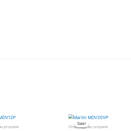
Sale!
Sale!
au propane
Chauffage au propane