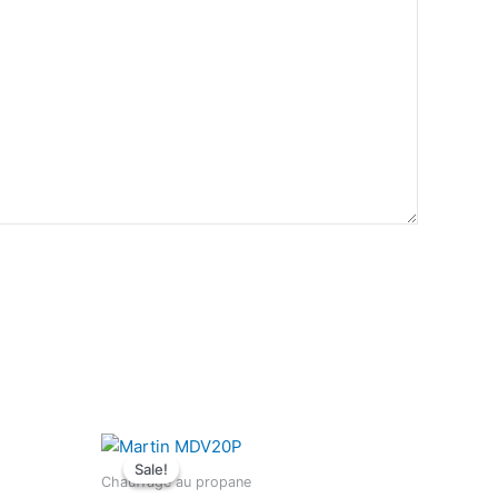
Sale!
Sale!
Chauffage au propane