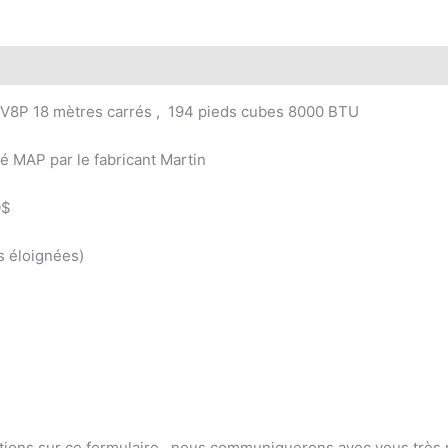
DV8P 18 mètres carrés , 194 pieds cubes 8000 BTU
é MAP par le fabricant Martin
0$
s éloignées)
ions sur ce formulaire , nous communiquerons avec vous très rapi