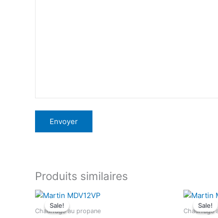
Produits similaires
Sale!
Sale!
Sale!
Sale!
Chauffage au propane
Chauffage 