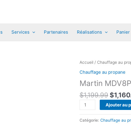
es
Services
Partenaires
Réalisations
Panier
Accueil
/
Chauffage au pro
Chauffage au propane
Martin MDV8
Le
$
1,199.99
$
1,160
prix
quantité
Ajouter au 
initial
de
était :
Martin
Catégorie:
Chauffage au p
$1,199
MDV8P