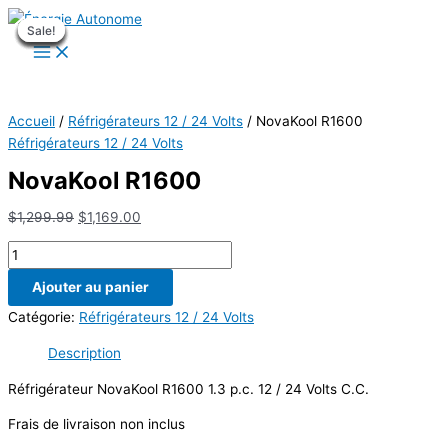
Aller
Sale!
Sale!
Sale!
Sale!
Sale!
Sale!
Sale!
Sale!
Sale!
au
contenu
Accueil
/
Réfrigérateurs 12 / 24 Volts
/ NovaKool R1600
Réfrigérateurs 12 / 24 Volts
NovaKool R1600
Le
Le
$
1,299.99
$
1,169.00
prix
prix
quantité
initial
actuel
de
était :
est :
Ajouter au panier
NovaKool
$1,299.99.
$1,169.00.
R1600
Catégorie:
Réfrigérateurs 12 / 24 Volts
Description
Réfrigérateur NovaKool R1600 1.3 p.c. 12 / 24 Volts C.C.
Frais de livraison non inclus