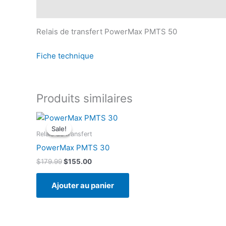
Description
Relais de transfert PowerMax PMTS 50
Fiche technique
Produits similaires
Sale!
Sale!
Relais de transfert
PowerMax PMTS 30
Le
Le
$
179.99
$
155.00
prix
prix
initial
actuel
Ajouter au panier
était :
est :
$179.99.
$155.00.