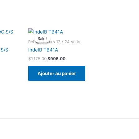
Sale!
Sale!
Réfrigérateurs 12 / 24 Volts
 S/S
IndelB TB41A
Le
Le
$
1,175.00
$
995.00
prix
prix
initial
actuel
Ajouter au panier
était :
est :
$1,175.00.
$995.00.