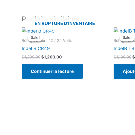
Produits similaires
EN RUPTURE D'INVENTAIRE
Sale!
Sale!
Sale!
Sale!
Réfrigérateurs 12 / 24 Volts
Réfrigérate
Indel B CR49
IndelB T
Le
Le
L
$
1,299.99
$
1,200.00
$
1,100.00
$
prix
prix
p
initial
actuel
i
Continuer la lecture
Ajout
était :
est :
é
$1,299.99.
$1,200.00.
$