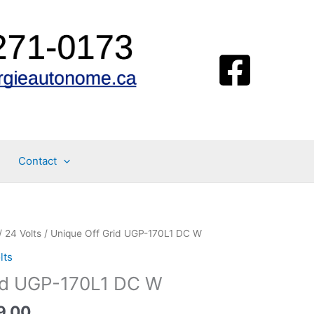
Contact
/ 24 Volts
/ Unique Off Grid UGP-170L1 DC W
lts
rid UGP-170L1 DC W
Le
9.00