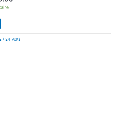
prix
taire
actuel
est :
9.99.
$1,549.00.
2 / 24 Volts