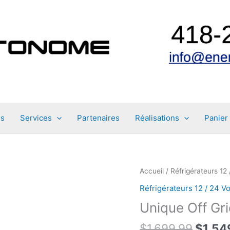
es
Services
Partenaires
Réalisations
Panier
Accueil
/
Réfrigérateurs 12 
Réfrigérateurs 12 / 24 Vo
Unique Off G
Le
$
1,699.99
$
1,54