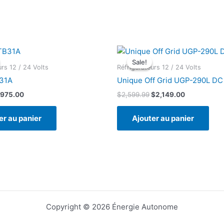
Sale!
Sale!
urs 12 / 24 Volts
Réfrigérateurs 12 / 24 Volts
B31A
Unique Off Grid UGP-290L DC
e
Le
Le
Le
975.00
$
2,599.99
$
2,149.00
rix
prix
prix
prix
nitial
actuel
initial
actuel
er au panier
Ajouter au panier
tait :
est :
était :
est :
1,100.00.
$975.00.
$2,599.99.
$2,149.00.
Copyright © 2026 Énergie Autonome