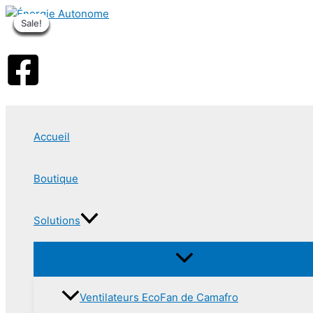
Aller
Sale!
Sale!
Sale!
Sale!
Sale!
Sale!
Sale!
Sale!
Sale!
au
contenu
Accueil
Boutique
Solutions
Ventilateurs EcoFan de Camafro