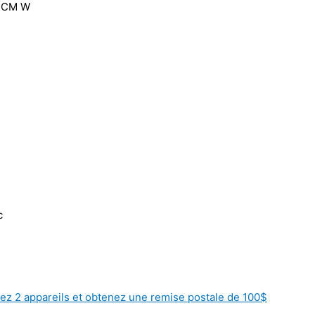
C CM W
c
ez 2 appareils et obtenez une remise postale de 100$