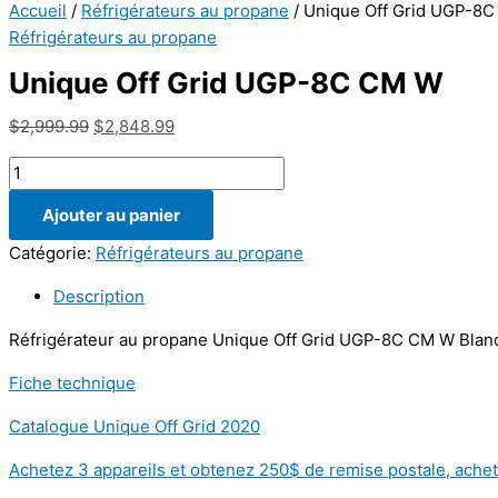
Accueil
/
Réfrigérateurs au propane
/ Unique Off Grid UGP-8
Réfrigérateurs au propane
Unique Off Grid UGP-8C CM W
Le
Le
$
2,999.99
$
2,848.99
prix
prix
quantité
initial
actuel
de
était :
est :
Ajouter au panier
Unique
$2,999.99.
$2,848.99.
Off
Catégorie:
Réfrigérateurs au propane
Grid
Description
UGP-
8C
Réfrigérateur au propane Unique Off Grid UGP-8C CM W Blan
CM
W
Fiche technique
Catalogue Unique Off Grid 2020
Achetez 3 appareils et obtenez 250$ de remise postale, achet