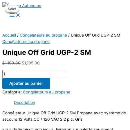
Aller
Sale!
Sale!
Sale!
au
contenu
Accueil
/
Congélateurs au propane
/ Unique Off Grid UGP-2 SM
Congélateurs au propane
Unique Off Grid UGP-2 SM
Le
Le
$
1,199.99
$
1,195.00
prix
prix
quantité
initial
actuel
de
était :
est :
Ajouter au panier
Unique
$1,199.99.
$1,195.00.
Off
Catégorie:
Congélateurs au propane
Grid
Description
UGP-
2
Congélateur Unique Off Grid UGP-2 SM Propane avec système de
SM
secours 12 Volts CC / 120 VAC 2.2 p.c. Gris
Frais de livraison non inclus, livraison sur palette seulement