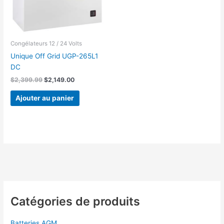
Congélateurs 12 / 24 Volts
Unique Off Grid UGP-265L1
DC
Le
Le
$
2,399.99
$
2,149.00
prix
prix
initial
actuel
Ajouter au panier
était :
est :
$2,399.99.
$2,149.00.
Catégories de produits
Batteries AGM