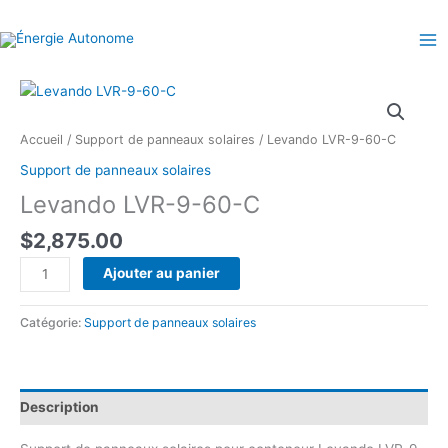
Aller
au
contenu
Accueil
/
Support de panneaux solaires
/ Levando LVR-9-60-C
Support de panneaux solaires
Levando LVR-9-60-C
$
2,875.00
quantité
Ajouter au panier
de
Levando
Catégorie:
Support de panneaux solaires
LVR-
9-
60-
C
Description