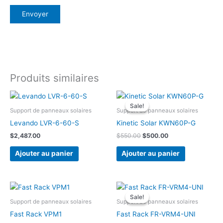
Produits similaires
Sale!
Sale!
Support de panneaux solaires
Support de panneaux solaires
Levando LVR-6-60-S
Kinetic Solar KWN60P-G
Le
Le
$
2,487.00
$
550.00
$
500.00
prix
prix
initial
actuel
Ajouter au panier
Ajouter au panier
était :
est :
$550.00.
$500.00.
Sale!
Sale!
Support de panneaux solaires
Support de panneaux solaires
Fast Rack VPM1
Fast Rack FR-VRM4-UNI