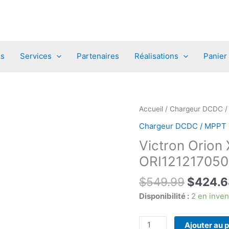
es
Services
Partenaires
Réalisations
Panier
Accueil
/
Chargeur DCDC 
Chargeur DCDC / MPPT
Victron Orion
ORI121217050
Le
$
549.99
$
424.6
prix
Disponibilité :
2 en inven
initial
était :
quantité
Ajouter au 