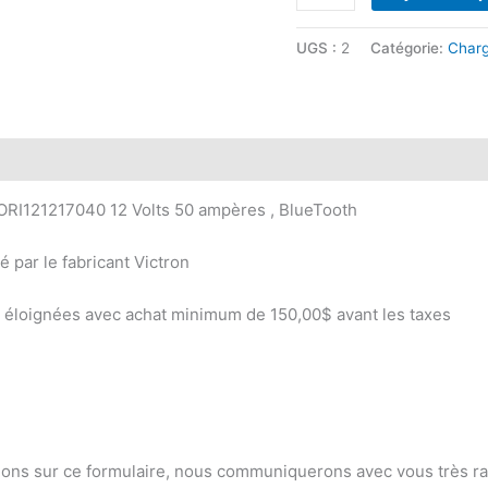
$549.9
de
Victron
UGS :
2
Catégorie:
Char
Orion
XS
12/12-
50A
DC-
DC
RI121217040 12 Volts 50 ampères , BlueTooth
ORI121217050
 par le fabricant Victron
ns éloignées avec achat minimum de 150,00$ avant les taxes
ons sur ce formulaire, nous communiquerons avec vous très rapid