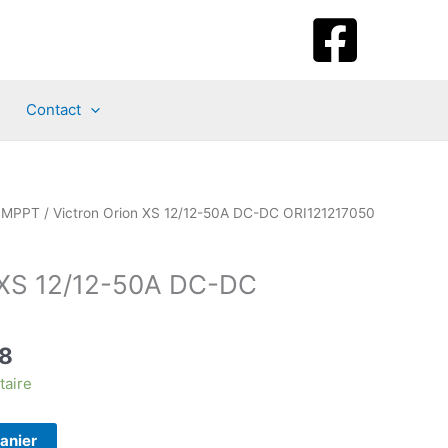
Contact
/ MPPT
/ Victron Orion XS 12/12-50A DC-DC ORI121217050
 XS 12/12-50A DC-DC
Le
8
prix
taire
actuel
est :
panier