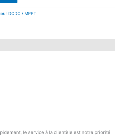
9.
$424.68.
geur DCDC / MPPT
ement, le service à la clientèle est notre priorité