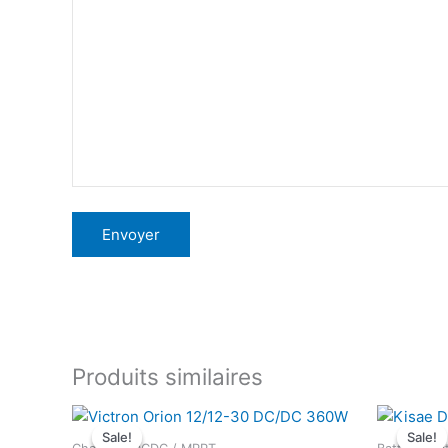
Produits similaires
Sale!
Sale!
Sale!
Sale!